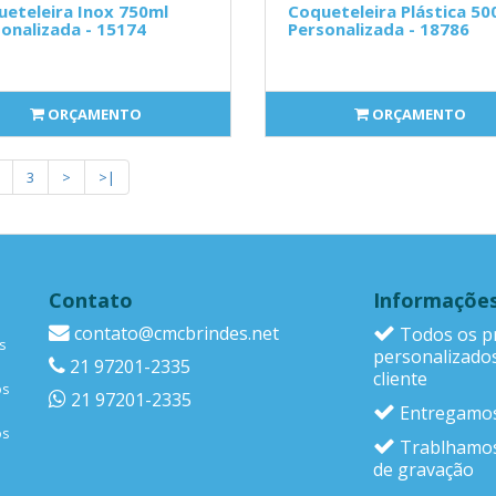
eteleira Inox 750ml
Coqueteleira Plástica 50
onalizada - 15174
Personalizada - 18786
ORÇAMENTO
ORÇAMENTO
3
>
>|
Contato
Informaçõe
contato@cmcbrindes.net
Todos os p
s
personalizado
21 97201-2335
cliente
os
21 97201-2335
Entregamos
os
Trablhamos
de gravação