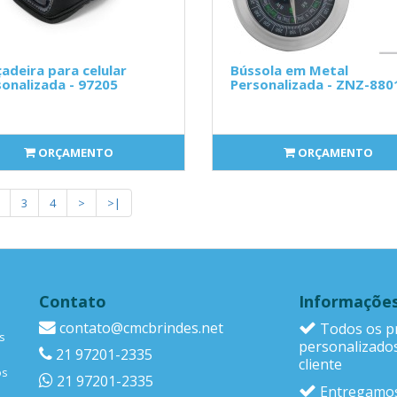
adeira para celular
Bússola em Metal
onalizada - 97205
Personalizada - ZNZ-880
ORÇAMENTO
ORÇAMENTO
3
4
>
>|
Contato
Informaçõe
contato@cmcbrindes.net
Todos os p
s
personalizado
21 97201-2335
cliente
os
21 97201-2335
Entregamos