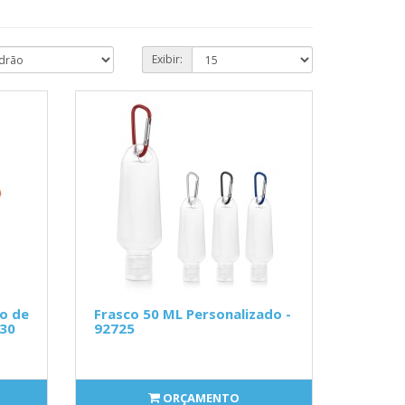
Exibir:
o de
Frasco 50 ML Personalizado -
930
92725
ORÇAMENTO