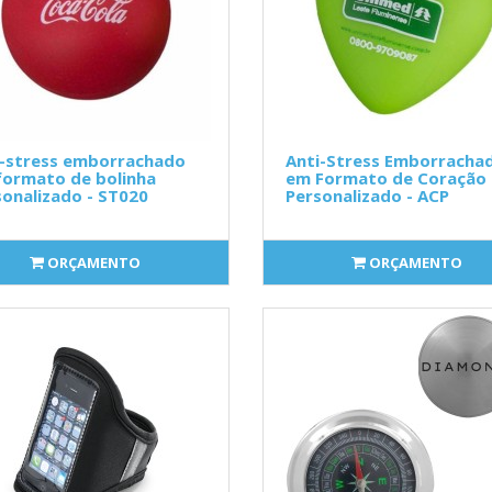
i-stress emborrachado
Anti-Stress Emborracha
formato de bolinha
em Formato de Coração
onalizado - ST020
Personalizado - ACP
ORÇAMENTO
ORÇAMENTO