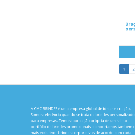
Braç
pers
1
2
A CMC BRINDES é uma empresa global de ideias e criação.
Somos referência quando se trata de brindes personalizado
para empresas. Temos fabricação própria de um seleto
portfólio de brindes promocionais, e importamos também 
mais exclusivos brindes corporativos de acordo com cada