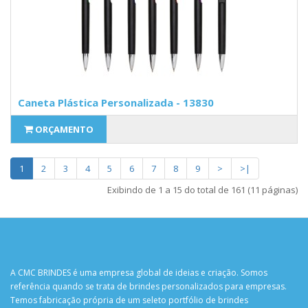
Caneta Plástica Personalizada - 13830
ORÇAMENTO
1
2
3
4
5
6
7
8
9
>
>|
Exibindo de 1 a 15 do total de 161 (11 páginas)
A CMC BRINDES é uma empresa global de ideias e criação. Somos
referência quando se trata de brindes personalizados para empresas.
Temos fabricação própria de um seleto portfólio de brindes