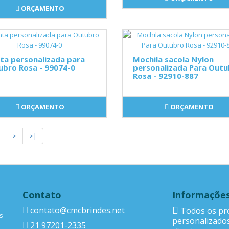
ORÇAMENTO
ta personalizada para
Mochila sacola Nylon
ubro Rosa - 99074-0
personalizada Para Out
Rosa - 92910-887
ORÇAMENTO
ORÇAMENTO
>
>|
Contato
Informaçõe
contato@cmcbrindes.net
Todos os pr
s
personalizado
21 97201-2335