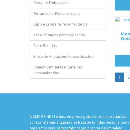
Estojos e Embalagens
Ferramentas Personalizadas
Lápis e Lapiseira Personalizados
Man
Kits de brindes personalizados
Out
Bar e Bebidas
Bloco de Anotações Personalizados
Bonés/ Camisetas e Carteiras
Personalizadas
1
2
A CMC BRINDES é uma empresa global de ideias e criação.
Somos referência quando se trata de brindes personalizado
para empresas. Temos fabricação própria de um seleto