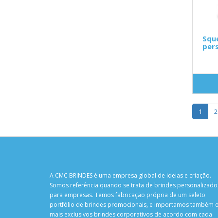
Squ
pers
1
2
A CMC BRINDES é uma empresa global de ideias e criação.
Somos referência quando se trata de brindes personalizado
para empresas. Temos fabricação própria de um seleto
portfólio de brindes promocionais, e importamos também 
mais exclusivos brindes corporativos de acordo com cada