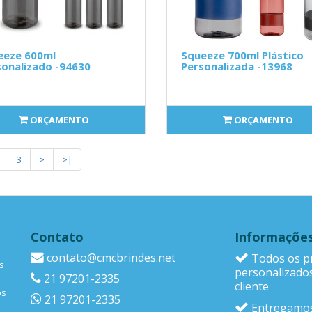
eeze 600ml
Squeeze 700ml Plástico
onalizado -94630
Personalizada -13968
ORÇAMENTO
ORÇAMENTO
3
>
>|
Contato
Informaçõe
contato@cmcbrindes.net
Todos os p
s
personalizado
21 97201-2335
cliente
os
21 97201-2335
Entregamos