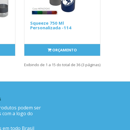
Squeeze 750 Ml
Personalizada -114
ORÇAMENTO
Exibindo de 1 a 15 do total de 36 (3 páginas)
s
rodutos podem ser
s com a logo do
 em todo Brasil