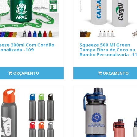
eeze 300ml Com Cordão
Squeeze 500 Ml Green
onalizada -109
Tampa Fibra de Coco ou
Bambu Personalizada -1
ORÇAMENTO
ORÇAMENTO