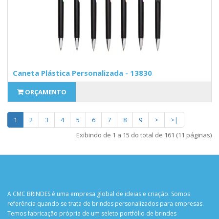
Caneta Plástica Personalizada - 13830
ORÇAMENTO
1
2
3
4
5
6
7
8
9
>
>|
Exibindo de 1 a 15 do total de 161 (11 páginas)
A CMC BRINDES é uma empresa global de ideias e criação. Somos
referência quando se trata de brindes personalizados para empresas.
Temos fabricação própria de um seleto portfólio de brindes