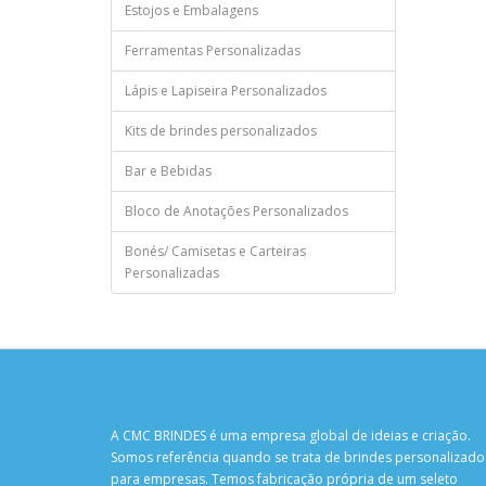
Estojos e Embalagens
Ferramentas Personalizadas
Lápis e Lapiseira Personalizados
Kits de brindes personalizados
Bar e Bebidas
Bloco de Anotações Personalizados
Bonés/ Camisetas e Carteiras
Personalizadas
A CMC BRINDES é uma empresa global de ideias e criação.
Somos referência quando se trata de brindes personalizado
para empresas. Temos fabricação própria de um seleto