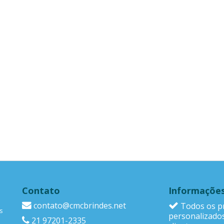
Contato
Informaçõe
contato@cmcbrindes.net
Todos os p
s
personalizado
21 97201-2335